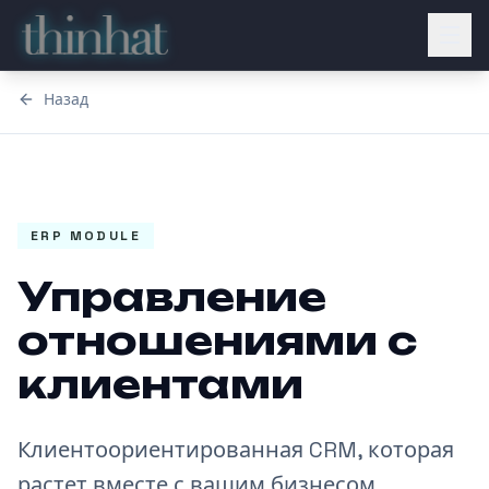
Перейти к основному контенту
Open
Назад
ERP MODULE
Управление
отношениями с
клиентами
Клиентоориентированная CRM, которая
растет вместе с вашим бизнесом.