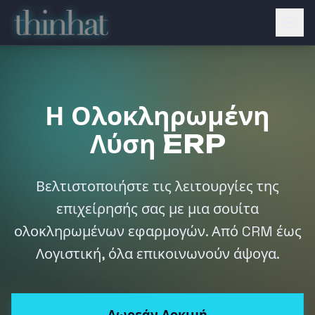
Μετάβαση στο κύριο περιεχόμενο
Open
Η Ολοκληρωμένη
Λύση ERP
Βελτιστοποιήστε τις λειτουργίες της
επιχείρησής σας με μια σουίτα
ολοκληρωμένων εφαρμογών. Από CRM έως
Λογιστική, όλα επικοινωνούν άψογα.
Δωρεάν Δοκιμή